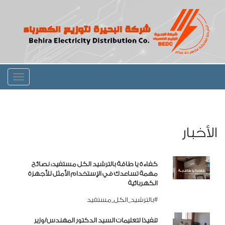
Toggle
igation
الأخبار
كفاءة يا طاقة بالترشيد الكل مستفيد: نصائح
مهمة تساعدك في الإستخدام الأمثل للأجهزة
الكهربائية
#بالترشيد_الكل_مستفيد
تنفيذا لتعليمات السيد الدكتور المهندس/وزير