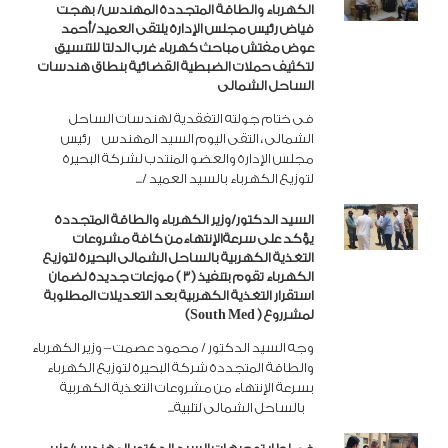
الكهرباء والطاقة المتجددة المهندس/ بهجت
فياض رئيس مجلس الإدارة يلتقى العميد/أحمد
عوض مفتش مباحث كهرباء غرب الدلتا للتنسيق
لتكثيف حملات الضبطية القضائية بنطاق هندسات
الساحل الشمالى
فى ختام جولته التفقدية لهندسات الساحل
الشمالى ، التقى اليوم السيد المهندس رئيس
مجلس الإدارة والعضو المنتدب لشركة البحيرة
لتوزيع الكهرباء بالسيد العميد /...
السيد الدكتور/وزير الكهرباء والطاقة المتجددة
يؤكد على سرعةالإنتهاءمن كافة مشروعات
التغذية الكهربية بالساحل الشمالى البحيرة لتوزيع
الكهرباء تقوم بتنفيذ (3 ) موزعات جديدة لضمان
استقرار التغذية الكهربية بعد التعديلات المطلوبة
لمشرروع ( South Med)
وجه السيد الدكتور / محمود عصمت – وزير الكهرباء
والطاقة المتجددة شركة البحيرة لتوزيع الكهرباء
بسرعة الإنتهاء من مشروعات التغذية الكهربية
بالساحل الشمالى لتلبية...