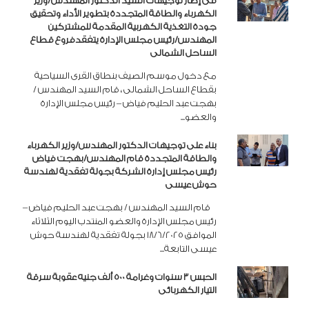
فى إطار توجيهات السيد الدكتور المهندس/وزير
الكهرباء والطاقة المتجددة بتطوير الأداء وتحقيق
جودة التغذية الكهربية المقدمة للمشتركين
المهندس/رئيس مجلس الإدارة يتفقدفروع قطاع
الساحل الشمالى
مع دخول موسم الصيف بنطاق القرى السياحية
بقطاع الساحل الشمالى ، قام السيد المهندس /
بهجت عبد الحليم فياض – رئيس مجلس الإدارة
والعضو...
بناء على توجيهات الدكتور المهندس/وزير الكهرباء
والطاقة المتجددة قام المهندس/بهجت فياض
رئيس مجلس إدارة الشركة بجولة تفقدية لهندسة
حوش عيسى
قام السيد المهندس / بهجت عبد الحليم فياض –
رئيس مجلس الإدارة والعضو المنتدب اليوم الثلاثاء
الموافق 18/6/2025 بجولة تفقدية لهندسة حوش
عيسى التابعة...
الحبس 3 سنوات وغرامة 500 ألف جنيه عقوبة سرقة
التيار الكهربائى