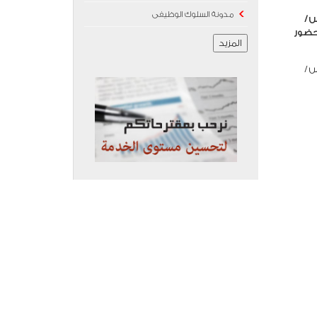
مدونة السلوك الوظيفى
س /
بحضور
المزيد
س /
ء