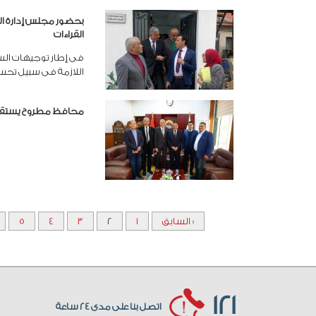
بحضور مجلس إدارة الش
القراءات
فى إطار توجيهات السي
اللازمة فى سبيل تحسي
محافظ مطروح يستقبل ر
« السابق
1
2
3
4
5
121
اتصل بنا على مدى 24 ساعة