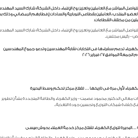
واصل المباشر مع العاملين وتعزيز روح الإنتماء داخل الشركة، شارك السيد المهند
لعضو المنتدب ، العاملين بقطاعى النوبارية والسادات إفطارهم الرمضاني، وذلك 
لين من مختلف القطاعات.
واصل المباشر مع العاملين وتعزيز روح الإنتماء داخل الشركة، شارك السيد المهند
ض – رئيس مجلس...
الكهرباء تدعم سفراءها فى انتخابات نقابة المهندسين وتدعو جموع المهندسين
ة الموافق ٢٧ فبراير ٢٠٢٦
الكهرباء لأول مرة فى تاريخها … تفتتح مركز تحكم وسط البحيرة
ت معالي الدكتور محمود عصمت – وزير الكهرباء والطاقة المتجددة بشأن تطوير
 كفاءة شبكات التوزيع وتحسين جودة التغذية...
ت معالي الدكتور / محمود عصمت -وزير الكهرباء والطاقة المتجددة، بشأن الارتقا