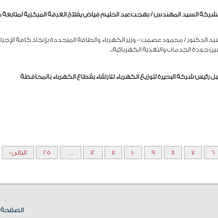
ركة السيد المهندس / بهجت عبد الحليم فياض يفتتح الغرفة المركزية لمتابعة م
د الدكتور / محمود عصمت – وزير الكهرباء والطاقة المتجددة بإتخاذ كافة الإجرا
ن جودة الخدمات والتغذية الكهربائية...
ئيس شركة البحيرة لتوزيع الكهرباء للارتقاء بقطاع الكهرباء بالمحافظة
6
7
8
9
10
11
12
…
25
التالى »
الصفحة ا