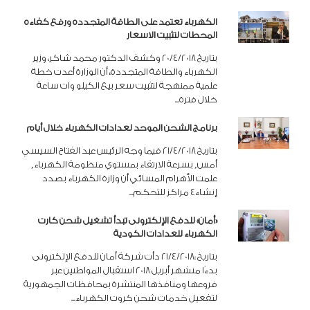
الكهرباء تعتمد على الطاقة المتجدده ورفع كفاءه
المحطات لتثبيت الاسعار
بتاريخ 20/4/2018 وكشف الدكتور محمد شاكر، وزير
الكهرباء والطاقة المتجددة، أن الوزارة أعدت خطة
علمية ممنهجة لتثبيت سعر بيع الكيلو وات ساعة
خلال فترة...
برنامج الشحن الموحد لعدادات الكهرباء خلال أيام
بتاريخ 21/4/2018 فيما وجه الرئيس عبد الفتاح السيسي
أمس‏,‏ بسرعة الارتقاء بمستوي منظومة الكهرباء‏,‏
علمت الأهرام المسائي أن وزارة الكهرباء بصدد
إنشاء‏4‏ مراكز للتحكم...
«أمان» للدفع الإلكترونى تبدأ تشغيل شحن كارت
الكهرباء للعدادات الكودية
بتاريخ :21/4/2018 دأت شركة أمان للدفع الإلكترونى
بدءًا منشهر أبريل 2018 استقبال المواطنين عبر
فروعها ومنافذها المنتشرة بمحافظات الجمهورية
لتفعيل خدمات شحن كروت الكهرباء...