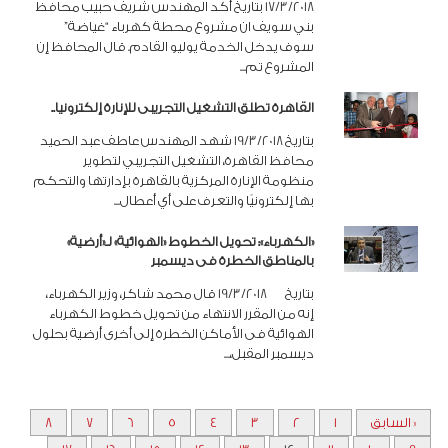
17/3/2018 بتاريخ أكد المهندس شريف حبيب محافظ
بني سويف ان مشروع محطة كهرباء “غياضة”
سوف يدخل الخدمة يوليو القادم. قال المحافظ إن
المشروع تم...
القاهرة تطلق التشغيل التجريبى للإنارة إلكترونيا..
بتاريخ 19/3/2018 شهد المهندس عاطف عبد الحميد
محافظ القاهرة، التشغيل التجريبي لتطوير
منظومة الإنارة المركزية بالقاهرة بإدارتها والتحكم
بها إلكترونيًا والتعرف على أي أعطال...
«الكهرباء»: تحويل الخطوط «الهوائية» لـ«أرضية»
بالمناطق الخطرة فى ديسمبر
بتاريخ 19/3/2018 قال محمد شاكر، وزير الكهرباء،
إنه من المقرر الانتهاء من تحويل خطوط الكهرباء
الهوائية فى الأماكن الخطرة إلى أخرى أرضية بحلول
ديسمبر المقبل،...
« السابق
1
2
3
4
5
6
7
8