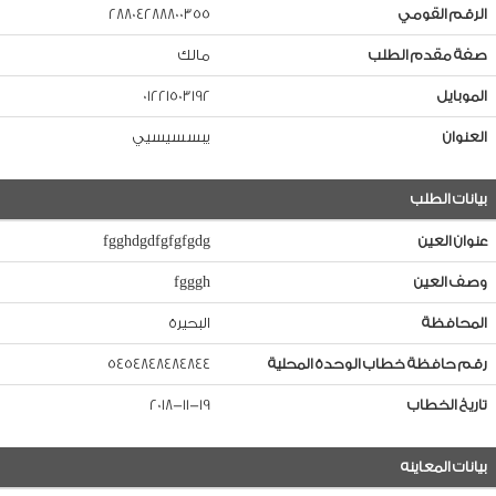
الرقم القومي
28804288800355
صفة مقدم الطلب
مالك
الموبايل
01221503192
العنوان
يبسسيسيي
بيانات الطلب
عنوان العين
fgghdgdfgfgfgdg
وصف العين
fgggh
المحافظة
البحيرة
رقم حافظة خطاب الوحدة المحلية
5454848484844
تاريخ الخطاب
2018-11-19
بيانات المعاينه