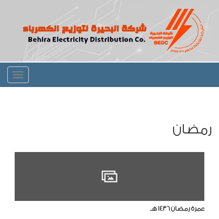
Toggle
igation
رمضان
عمرة رمضان 1436 هـ