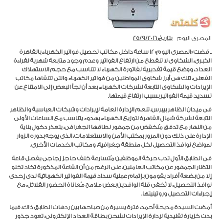
المصرى اليوم
بتاريخ: 25/9/2016
ـ قضت «المصرى اليوم» ١٢ ساعة داخل مكاتب تحصيل فواتير الكهرباء بالقاهرة
الكبرى، الشكاوى لا تنقطع من ارتفاع الفواتير وعدم وجود متابعة شهرية لقراءة
العداد، ووضع قيمة تقديرية لفاتورة الكهرباء لا تتناسب مع حجم الاستهلاك
الفعلى، تلك هى أبرز شكاوى المواطنين من فواتير الكهرباء والتى تتلقاها مكاتب
الإيرادات والشكاوى التابعة لشركات الكهرباء، بعد أن لجأ البعض إلى الامتناع عن
تسديد قيمة الفواتير بسبب ارتفاع قيمتها.
فى ميدان الظاهر بيبرس، تنعم الإدارة العامة لإيرادات وشبكات العباسية والظاهر
التابعة لشركة شمال القاهرة لتوزيع الكهرباء، بهدوء يتناسب مع الساعات الأولى
من النهار مع تدفق مُنخفض من جمهور نطاقها الجغرافى، يتعذر دخول بناية
الإدارة على ذلك دون المرور بمكتب الأمن والاستعلامات، الذى يوجه بدوره الزوار
لمواضع نوافذ التحصيل لكل منطقة جغرافية، ومكاتب الخدمات الأخرى.
فى الطابق الأول تدب حركة الموظفين مُتسارعة خلف حاجز زجاجى يفصل قاعة
انتظار الجمهور عن مكاتب العاملين، على الرغم من أن القاعة المذكورة تكاد تخلو
إلا من بضعة أفراد يقومون بإتمام عملية سداد قيمة الفواتير الكهربائية لدى إحدى
نوافذ التحصيل، لا تُخفى قلة الوافدين بعض ملامح مُعاناة الحضور القلائل، مع
إجراءات التحصيل وروتينيتها.
أمضت السيدة مديحة أحمد، فترة يسيرة من صباحها بين ردهات الطابق ذاك، فيما
بدت كزيارة تقليدية لإدارة الإيرادات لشحن بطاقة العداد الإلكترونى، تعود جذور