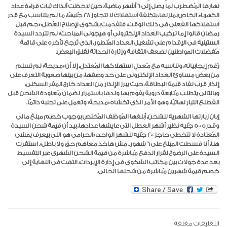
نهارها المُضطرب لما يصل إلى ٦ أشهر ماضية، حين لاحظت آنذاك ثبات قراءة عداد
الكهرباء الخاص بمنزلها، بتكلفة استهلاك لا تتجاوز ٢٨ جُنيهًا، ما لم يتناسب مع قدر
استهلاكها الفعلى فى ذلك الوقت، فتقدمت بشكوى لإصلاح العُطل: «جم قبل
رمضان قالوا إما تركيب العداد الإلكترونى أو هيجولى المباحث» لم تتردد السيدة
الستينية فى الإقدام على تشغيل العداد المُتطور، الذى تُرجع تأخره على قائمة
مُفضلات المواطنين لضعف الثقافة وإثارة الحداثة لقلق البعض.
رُغم إيجابياته، وتناسبه مع مُعدل استهلاكها المُعتدل، إلا أن «مديحة» لم تسلم
من بعض مساوئ العداد الإلكترونى على حد وصفها، من بينها صعوبة التعرف على
إنذار قرب نفاد قيمة البطاقة، حيث يبرز الإنذار من العداد خارج المقر السكنى،
وبالتالى يتطلب مُتابعة دروية يقوم بها ولدها باستمرار لضمان مُعاودة الشحن قبل
انقطلع التيار نهائيًا، وهو الأمر الذى تخشاه «مديحة» وتعمل على تجنبه دائمًا.
إبان زيارتها الشهرية للشحن، أبلغها المُوظف المُختص بوجوب خصم مبلغ مالى
وقدره ٥٠٠ جُنيه نظير أشهر العطل التى عايشها عدادها، بيد أن قيمة شحن السيدة
المُعتادة لا تتخطى حاجز ٢٠٠ جُنيه للشهر الواحد: «الحرامى هو اللى بيعرف يمشى
هنا، أنا قسطت المبلغ على ٦ شهور.. مش هاخد معاهم حق ولا باطل». استقرت
السيدة على الرضوخ لقرار الدفع مُباشرة من قيمة الشحن الشهرى عبر التقسيط
بعد عدة جولات بين مكاتب الشكوى فى إدارة الإيردات، انتهت فى النهاية إلى
خصم قيمة شهرين مُباشرة من شحنها الحالى.
التعليقات مغلقة