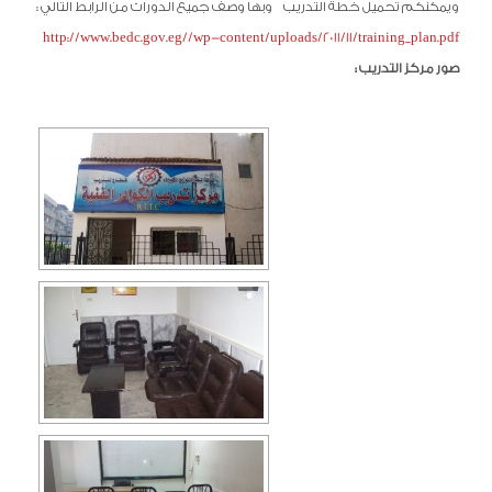
ويمكنكم تحميل خطة التدريب وبها وصف جميع الدورات من الرابط التالي :
http://www.bedc.gov.eg//wp-content/uploads/2011/11/training_plan.pdf
صور مركز التدريب :