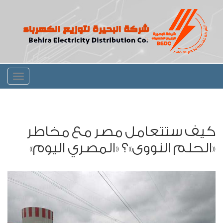
Toggle
igation
كيف ستتعامل مصر مع مخاطر
«الحلم النووى»؟ «المصري اليوم»