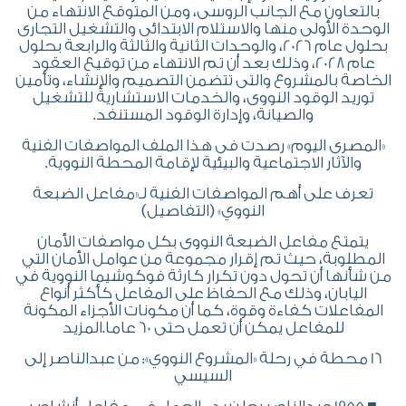
بالتعاون مع الجانب الروسى، ومن المتوقع الانتهاء من
الوحدة الأولى منها والاستلام الابتدائى والتشغيل التجارى
بحلول عام 2026، والوحدات الثانية والثالثة والرابعة بحلول
عام 2028، وذلك بعد أن تم الانتهاء من توقيع العقود
الخاصة بالمشروع والتى تتضمن التصميم والإنشاء، وتأمين
توريد الوقود النووى، والخدمات الاستشارية للتشغيل
والصيانة، وإدارة الوقود المستنفد.
«المصرى اليوم» رصدت فى هذا الملف المواصفات الفنية
والآثار الاجتماعية والبيئية لإقامة المحطة النووية.
تعرف على أهم المواصفات الفنية لـ«مفاعل الضبعة
النووي» (التفاصيل)
يتمتع مفاعل الضبعة النووى بكل مواصفات الأمان
المطلوبة، حيث تم إقرار مجموعة من عوامل الأمان التي
من شأنها أن تحول دون تكرار كارثة فوكوشيما النووية في
اليابان، وذلك مع الحفاظ على المفاعل كأكثر أنواع
المفاعلات كفاءة وقوة، كما أن مكونات الأجزاء المكونة
للمفاعل يمكن أن تعمل حتى 60 عاما.المزيد
16 محطة في رحلة «المشروع النووي»: من عبدالناصر إلى
السيسي