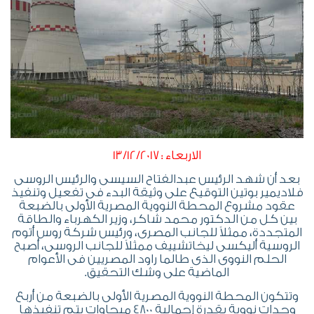
الاربعاء : 13/12/2017
بعد أن شهد الرئيس عبدالفتاح السيسى والرئيس الروسى
فلاديمير بوتين التوقيع على وثيقة البدء فى تفعيل وتنفيذ
عقود مشروع المحطة النووية المصرية الأولى بالضبعة
بين كل من الدكتور محمد شاكر، وزير الكهرباء والطاقة
المتجددة، ممثلاً للجانب المصرى، ورئيس شركة روس أتوم
الروسية أليكسى ليخاتشييف ممثلاً للجانب الروسى، أصبح
الحلم النووى الذى طالما راود المصريين فى الأعوام
الماضية على وشك التحقيق.
وتتكون المحطة النووية المصرية الأولى بالضبعة من أربع
وحدات نووية بقدرة إجمالية 4800 ميجاوات يتم تنفيذها