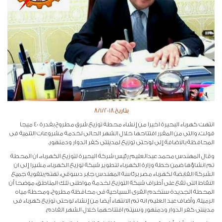
بتاريخ 8/1/2018
انتهت كهرباء البحيرة اخيرا من إنشاء محطة توزيع شرق مطروح بقدرة 40 ميجا
فولت، والتى من المقرر افتتاحها خلال الشهر الحالى لخدمة مشروعات التنمية فى
المحافظة بالاضافة إلى لوحتى توزيع لمدينتى كفر الدوار ودمنهور.
وقال المهندس محمد عبدالعليم رئيس شركة البحيرة لتوزيع الكهرباء، ان المحطة
تم انشاؤها ضمن خطة وزارة الكهرباء لتطوير شبكة توزيع الكهرباء، مشيرا إلى ان
الشركة القابضة لكهرباء مصر برئاسة المهندس جابر دسوقي، تهتم بتقوية جميع
النقاط التى تقع على أطراف شبكة التوزيع لخدمة مواطنى تلك المناطق، موضحا أن
المحطة الجديدة ستخدم القرى السياحية فى محافظة مطروح، ومحطة مياه
الرميلة. وأضاف عبد العليم انه تم الانتهاء أيضا من إنشاء لوحتى توزيع كهرباء فى
مدينتى كفر الدوار ودمنهور وسيتم افتتاحهما خلال الشهر القادم.