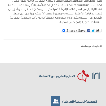
وعلى جانب آخر أكد رئيس شركة البحيرة لتوزيع الكهرباء، انه تم إصلاح عطل
الكهرباء بمدينة السلوم نتيجة سوء الأحوال الجوية أمس الأول، والذى ترتب عليه
انقطاع التيار عن المدينة، لافتا إلى أنه تم العثور على مكان العطل الذى أدى إلى
فصل الدائرتين 1و2 خط السلوم – مطروح جهد 220 ك.ف، مما أدى إلى فصل
الأحمال عن السلوم بقدرة 5.4 ميجاوات، مضيفا أنه تم تأمين التغذية الكهربية
للمنشآت الحيوية ولمواطنى المدينة.
التعليقات مغلقة
121
اتصل بنا على مدى 24 ساعة
الصفحة الرسمية للعاملين