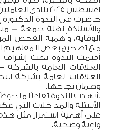
أغسطس 2025 بنادي العاملين بالشركة .
حاضرت في الندوة الدكتورة إ
والأستاذة نهلة جمعة – مسؤ
الوقاية، وأهمية الفحص المب
مع تصحيح بعض المفاهيم ال
أُقيمت الندوة تحت إشراف و
العلاقات العامة بالشركة –
العلاقات العامة بشركة البح
وضمان نجاحها.
شهدت الندوة تفاعلًا ملحوظً
الأسئلة والمداخلات التي ع
على أهمية استمرار مثل هذه 
واعية وصحية.