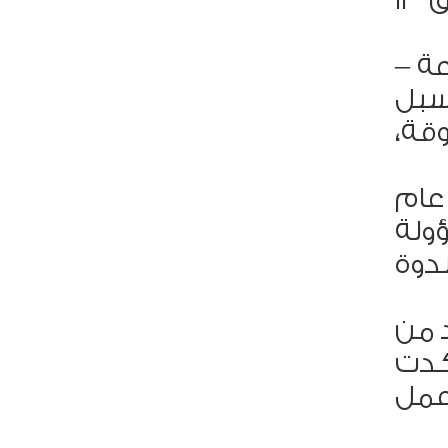
الصحة بالبحيرة، ندوة توعوية تثقيفية طبية يوم الأربعاء الموافق 13
ة –
سبل
قة،
عام
ولة
دوة
 من
كدت
عمل