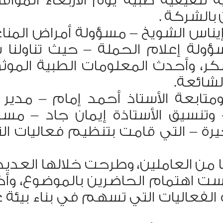
يناس الشويخ – مسؤولة أمراض المناع
ولة إعلام الحملة – حيث تناولنا 
كر، وأحدث المعلومات الطبية الموثو
شائعة.
متابعة الأستاذ أحمد إمام – مدير 
 وتنسيق الأستاذة إيمان جاد – مسؤ
يرة – التي قامت بتنظيم فعاليات الن
ا من العاملين، وطرحت خلالها العديد
كست اهتمام الحاضرين بالموضوع، وأ
الفعاليات التي تسهم في بناء بيئة 