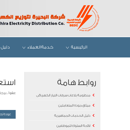
الرئيسية
خدمةالعملاء
دليل 
روابط هامة
استعل
عفواً .. بر
منظومة بلاغات سرقات التيار الكهربائى
ميثاق جودة المتعاملين
عودة لص
دليل الخدمات الجماهيرية
لائحة السلوك للموظفين