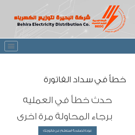
Toggle
igation
خطأ في سداد الفاتورة
حدث خطأ في العمليه
برجاء المحاولة مرة اخرى
عودة لصفحة استعلم عن فاتورتك