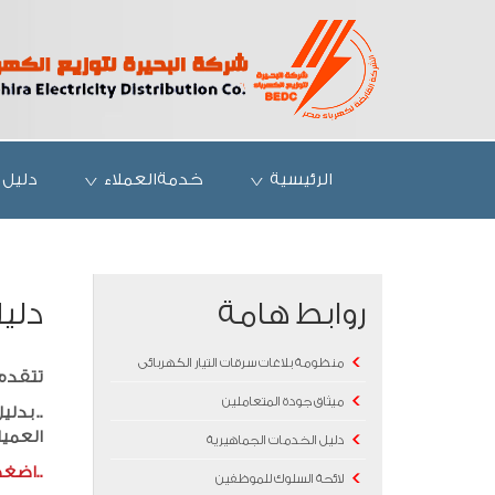
الرئيسية
خدمةالعملاء
دليل 
روابط هامة
دلي
منظومة بلاغات سرقات التيار الكهربائى
تتقدم 
ميثاق جودة المتعاملين
.. بدل
العميل
دليل الخدمات الجماهيرية
..اضغط
لائحة السلوك للموظفين