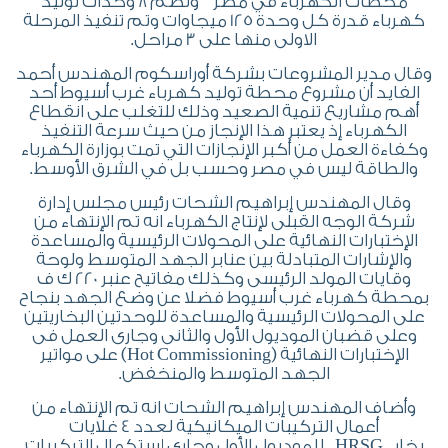
محطات الكهرباء في مصر وتضم 8 وحدات توليد
كهرباء قدرة كل وحدة 125 ميجاوات وتم تنفيذ المرحلة
الاولى منها على 3 مراحل.
وقال مدير المشروعات بشركة أوراسكوم المهندس أحمد
الفايد أن مشروع محطة توليد كهرباء غرب أسيوط أحد
أهم مشاريع تنمية الصعيد وذلك للتغلب على انقطاع
الكهرباء إذ يعتبر هذا الإنجاز من حيث سرعة التنفيذ
وكفاءة العمل من أكبر الإنجازات التي تمت بوزارة الكهرباء
والطاقة ليس في مصر وحسب بل في الشرق الأوسط.
وقال المهندس إبراهيم الشحات رئيس مجلس إدارة
شركة الوجه القبلى لإنتاج الكهرباء انه تم الإنتهاء من
الإختبارات النهائية على المحولات الرئيسية والمساعدة
والإشارات المتبادلة بين عنابر الجهد المتوسط ولوحة
وقايات المولد الرئيسى وكذلك مفاتيح عنبر 220 ك ف
بمحطة كهرباء غرب أسيوط فضلا عن وضع الجهد بنجاح
على المحولات الرئيسية والمساعدة للوحدتين البخاريتين
وعلى قضبان الموديول الأول والثانى وجارى العمل فى
الإختبارات النهائية (Hot Commissioning) على مواتير
الجهد المتوسط والمنخفض.
وأضاف المهندس إبراهيم الشحات انه تم الإنتهاء من
أعمال التركيبات الميكانيكية لعدد 4 غلايات
بخار HRSG للموديول الأول وجارى إستكمال التركيبات