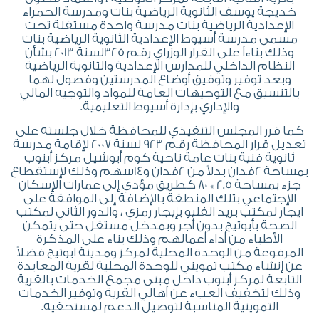
خديجة يوسف الثانوية الرياضية بنات ومدرسة الحمراء
الإعدادية الرياضية بنات مدرسة واحدة مستقلة تحت
مسمى مدرسة أسيوط الإعدادية الثانوية الرياضية بنات
وذلك بناءاً على القرار الوزراي رقم 325لسنة 2013 بشأن
النظام الداخلي للمدارس الإعدادية والثانوية الرياضية
وبعد توفير وتوفيق أوضاع المدرستين وفصول لهما
بالتنسيق مع التوجيهات العامة للمواد والتوجيه المالي
والإداري بإدارة أسيوط التعليمية.
كما قرر المجلس التنفيذي للمحافظة خلال جلسته على
تعديل قرار المحافظة رقم 923 لسنة 2007 لإقامة مدرسة
ثانوية فنية بنات عامة ناحية كوم أبوشيل مركز أبنوب
بمساحة 2فدان بدلاً من 2فدان و14سهم وذلك لإستقطاع
جزء بمساحة 2.5 * 80 كطريق مؤدي إلى عمارات الإسكان
الإجتماعي بتلك المنطقة بالإضافة إلى الموافقة على
ايجار لمكتب بريد الفليو بإيجار رمزي ، والدور الثاني لمكتب
الصحة بأبوتيج بدون أجر وبمدخل مستقل حتى يتمكن
الأطباء من أداء أعمالهم وذلك بناء على المذكرة
المرفوعة من الوحدة المحلية لمركز ومدينة ابوتيج فضلاً
عن إنشاء مكتب تمويني للوحدة المحلية لقرية المعابدة
التابعة لمركز أبنوب داخل مبنى مجمع الخدمات بالقرية
وذلك لتخفيف العبء عن أهالي القرية وتوفير الخدمات
التموينية المناسبة لتوصيل الدعم لمستحقيه.