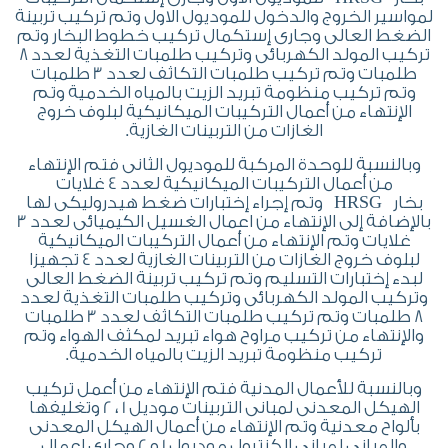
لمواسير الخروج والدخول للموديول الاول وتم تركيب تربينة
الضغط العالى وجارى إستكمال تركيب خطوط البخار وتم
تركيب المولد الكهربائى وتركيب طلمبات التغذية لعدد 8
طلمبات وتم تركيب طلمبات التكاثف لعدد 3 طلمبات
وتم تركيب منظومة تبريد الزيت بالمياه الخدمية وتم
الإنتهاء من أعمال التركيبات الميكانيكية لبلوف خروج
الغازات من التربينات الغازية.
وبالنسبة للوحدة المركبة للموديول الثانى فتم الإنتهاء
من أعمال التركيبات الميكانيكية لعدد 4 غلايات
بخار HRSG وتم إجراء إختبارات ضغط هيدروليكى لها
بالإضافة إلى الإنتهاء من اعمال الغسيل الكيميائى لعدد 3
غلايات وتم الإنتهاء من أعمال التركيبات الميكانيكية
لبلوف خروج الغازات من التربينات الغازية لعدد 4 تجهيزا
لبدء إختبارات التسليم وتم تركيب تربينة الضغط العالى
وتركيب المولد الكهربائى وتركيب طلمبات التغذية لعدد
8 طلمبات وتم تركيب طلمبات التكاثف لعدد 3 طلمبات
والإنتهاء من تركيب مراوح هواء تبريد لمكثف الهواء وتم
تركيب منظومة تبريد الزيت بالمياه الخدمية.
وبالنسبة للأعمال المدنية فتم الإنتهاء من أعمل تركيب
الهيكل المعدنى لمبانى التربينات موديل 1 ، 2 وتغليفها
بألواح معدنية وتم الإنتهاء من أعمال الهيكل المعدنى
والمبانى لمبانى الكنترول موديول 1 و 2 وجارى اعمال