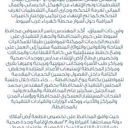
التشطيبات وتم الإنتهاء من الهيكل الخرسانى وأعمال
المبانى لغرفة التحكم وجارى أعمال التشطيبات لغرف
التحكم كما تم الإنتهاء من تركيب وإختبار كاميرات
المراقبة حول أسوار محطة كهرباء غرب أسيوط.
وفِي ذات السياق، أكد المهندس ياسر الدسوقي محافظ
أسيوط على حرص المحافظة والجهاز التنفيذي على
تقديم الخدمات الممكنة للمواطنين طبقاً للامكانيات
المتاحة والقوانين واللوائح المنظمة مشيراً إلى العمل على
وضع خطط مستقبليه في كافة القطاعات والمجالات
وتخصيص قطع أراض لإنشاء مدارس ووحدات صحية
ومراكز طب الأسرة ومكاتب تموينية وبريدية وغيرها بقرى
ومراكز المحافظة لإستيعاب الأعداد المتزايدة وخفض
الكثافة داخل الفصول وتحسين الخدمات المقدمة
للمواطنين بكافة ربوع المحافظة … جاء ذلك خلال جلسة
المجلس التنفيذي للمحافظة بحضور المهندس محمد
عبدالجليل سكرتير عام المحافظة، والمقدم وليد
الشحات المستشار العسكري للمحافظة ورؤساء المدن
والمراكز والأحياء ووكلاء الوزارات والقيادات التنفيذية
بالمحافظة.
حيث وافق المحافظ على تخصيص قطعة أرض أملاك
دولة مساحتها 4قيراط و23.5سهم لإقامة وحدة صحية
بقرية التتالية التابعة لمركز القوصية ، واعتماد فصول