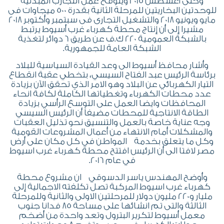
وحتى أغسطس 2015 ويتوقع عمل التجارب المبدئية
للوحدتين البخاريتين للمرحلة الثانية بقدرة 500 ميجاوات فى
مايو ويونيو 2018 والتشغيل التجارى فى سبتمبر وأكتوبر 2018
مشيرا إلى أن إنتاج محطة كهرباء غرب أسيوط يرتبط
بالشبكة العمومية 220 ك.ف عن طريق 6 دوائر لتغذية
الشبكة العامة للجمهورية.
وأشار محافظ أسيوط الى وعد القيادة السياسية للبلاد
برئاسة الرئيس عبد الفتاح السيسي، بتخطي عقبة انقطاع
التيار الكهربائي عن البلاد وهو الامر الذي تحقق الآن بزيادة
عدد محطات الكهرباء وتغطياتها الكاملة لكافة انحاء
المحافظات وايضا العمل على التوسع الرأسي بزيادة
الطاقة الانتاجية للمحطات مضيفاً أن الرئيس السيسي
وجه عناية خاصة بالعمل والتنسيق نحو تذليل العقبات
والمشكلات أمام الانتهاء من أعمال المشروعات القومية
وكل ما يتعلق بخدمة المواطن في كل مكان على أرض
مصر لافتا الى أن الرئيس افتتح محطة كهرباء غرب اسيوط
في عام 2016.
وأوضح المهندس ياسر الدسوقي ان مشروع محطة
كهرباء غرب اسيوط المركبة تصل تكلفته الاجمالية إلى
مليار و220 مليون دولار للمرحلتين الاولى والثانية وللمرحلة
الثالثة والتى تم انشائها على مساحة 85 فدانا جنوب
معمل أسيوط لتكرير البترول وتعد واحدة من أضخم