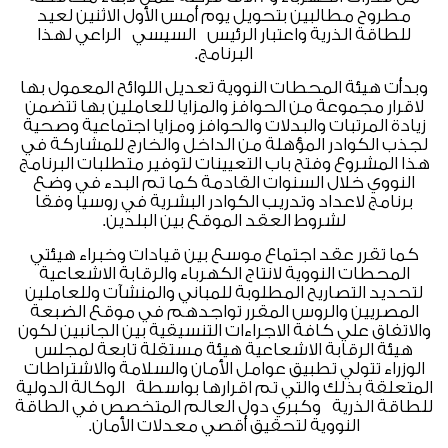
مطروح مطالبين بتحويل يوم أمس الأول الاثنين لعيد
للطاقة الذرية واعتبار الرئيس
السيسي
الراعي لهذا
البرنامج.
وبدأت هيئة المحطات النووية تعديل اللوائح المعمول بها
لاقرار مجموعة من الحوافز والمزايا للعاملين بها تتضمن
زيادة المرتبات والبدلات والحوافز ومزايا اجتماعية وصحية
لجذب الكوادر المؤهلة من الداخل والخارج للمشاركة في
هذا المشروع وفتح باب التعيينات لتوفير متطلبات البرنامج
النووي خلال السنوات القادمة كما تم البدء في وضع
برنامج لاعداد وتدريب الكوادر البشرية في روسيا وفقا
لشروط العقد الموقع بين البلدين.
كما تقرر عقد اجتماع موسع بين قيادات وخبراء هيئتي
المحطات النووية لانتاج الكهرباء والرقابة الاشعاعية
لتحديد التصاريح المطلوبة للمباني والمنشآت وللعاملين
المصريين والروس المقرر تواجدهم في موقع الضبعة
والاتفاق علي كافة الاجراءات التنسيقية بين الجانبين لكون
هيئة الرقابة الاشعاعية هيئة مستقلة تابعة لمجلس
الوزراء تتولي تطبيق عوامل الأمان والسلامة والاشتراطات
المتعلقة بذلك والتي تم اقرارها بواسطة
الوكالة الدولية
للطاقة الذرية
وكبري دول العالم المتخصص في الطاقة
النووية لتحقيق أقصي معدلات الأمان.