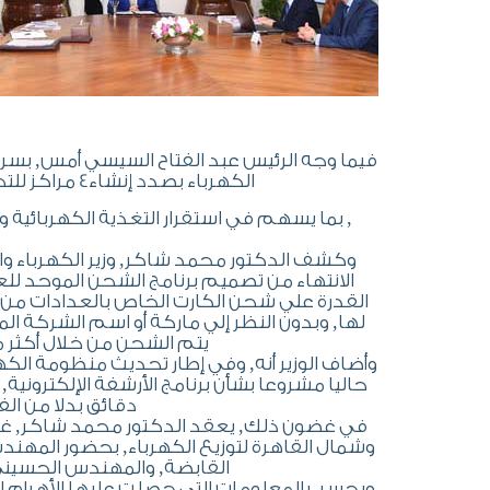
فيما وجه الرئيس عبد الفتاح السيسي أمس‏,‏ بسرعة
الكهرباء بصدد إنشاء‏4‏ مراكز للتحكم بالكهرباء علي مستوي القاهرة الكبري والأقاليم‏
, بما يسهم في استقرار التغذية الكهربائية
وكشف الدكتور محمد شاكر, وزير الكهرباء والطاق
الانتهاء من تصميم برنامج الشحن الموحد لل
القدرة علي شحن الكارت الخاص بالعدادات من أ
لها, وبدون النظر إلي ماركة أو اسم الشركة ال
يتم الشحن من خلال أكثر من60 ألف منفذ للشحن علي مستوي الجمه
وأضاف الوزير أنه, وفي إطار تحديث منظومة الك
حاليا مشروعا بشأن برنامج الأرشفة الإلكترونية
دقائق بدلا من الفترا
في غضون ذلك, يعقد الدكتور محمد شاكر, غدا
وشمال القاهرة لتوزيع الكهرباء, بحضور المهن
القابضة, والمهندس الحسيني 
وبحسب المعلومات التي حصلت عليها الأهرام الم