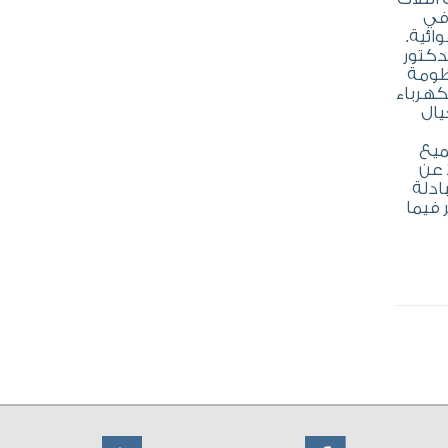
في
ائية.
دكتور
نظومة
كهرباء
يال
ميع
 عن
ادلة
 فيما