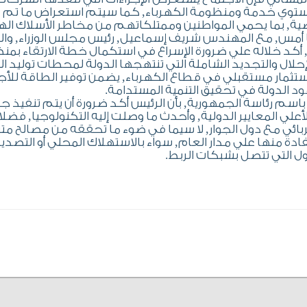
بمستوي خدمة ومنظومة الكهرباء, كما سيتم استعراض ما تم 
ية, بما يحمي المواطنين وممتلكاتهم من مخاطر الأسلاك الهو
ا أمس, مع المهندس شريف إسماعيل, رئيس مجلس الوزراء, وال
 أكد خلاله علي ضرورة الإسراع في استكمال خطة الارتقاء بم
لإحلال والتجديد الشاملة التي تنتهجها الدولة لمحطات توليد ال
تثمار مستقبلي في قطاع الكهرباء, يضمن توفير الطاقة للأج
د الدولة في تحقيق التنمية المستدامة.
سم رئاسة الجمهورية, بأن الرئيس أكد ضرورة أن يتم تنفيذ ج
لي المعايير الدولية, وأحدث ما وصلت إليه التكنولوجيا, فضلا
ئي مع دول الجوار, لا سيما في ضوء ما تحققه من مصالح متب
دة منها علي مدار العام, سواء بالاستهلاك المحلي أو التصدير
ول التي تتصل بشبكات الربط.