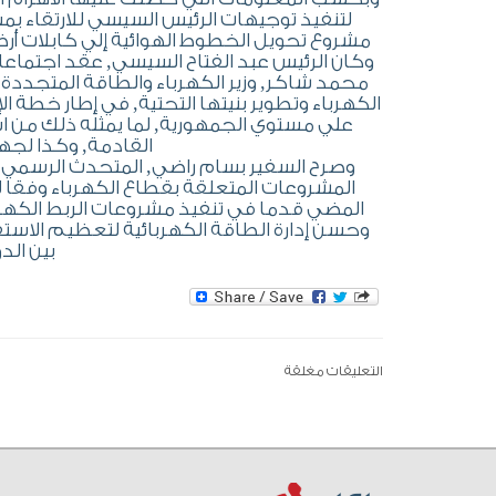
لتنفيذ توجيهات الرئيس السيسي للارتقاء 
مشروع تحويل الخطوط الهوائية إلي كابلات أرض
وكان الرئيس عبد الفتاح السيسي, عقد اجتماع
محمد شاكر, وزير الكهرباء والطاقة المتجددة,
الكهرباء وتطوير بنيتها التحتية, في إطار خطة ا
علي مستوي الجمهورية, لما يمثله ذلك من اس
القادمة, وكذا لجهو
وصرح السفير بسام راضي, المتحدث الرسمي با
المشروعات المتعلقة بقطاع الكهرباء وفقا لأع
المضي قدما في تنفيذ مشروعات الربط الكهربا
وحسن إدارة الطاقة الكهربائية لتعظيم الاستفا
بين الد
التعليقات مغلقة