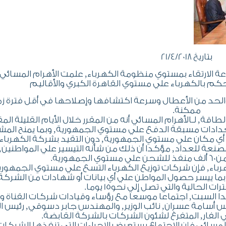
بتاريخ 21/4/2018
 الارتقاء بمستوي منظومة الكهرباء‏,‏ علمت الأهرام المسائي أن
 والحد من الأعطال وسرعة اكتشافها وإصلاحها في أقل فترة زم
ممكنة.
ة, لـالأهرام المسائي أنه من المقرر خلال الأيام القليلة المق
عدادات مسبقة الدفع علي مستوي الجمهورية, وبما يمنح المش
ي مكان علي مستوي الجمهورية, دون التقيد بشركة الكهرباء ا
مصنعة للعداد, مؤكدا أن ذلك من شأنه التيسير علي المواطنين
ورية.
هرباء, فإن شركات توزيع الكهرباء التسع علي مستوي الجمهوري
, بما ييسر حصول المواطن علي أي بيانات أو شهادات من الشركة
ت الحالية والتي تصل إلي نحو15 يوما.
 السبت, اجتماعا موسعا مع رؤساء وقيادات شركات القناة 
دس أسامة عسران, نائب الوزير, والمهندس جابر دسوقي, رئيس 
الفار, المتفرغ لشئون الشركات بالشركة القابضة.
سائي فإن الاجتماع يستعرض الإجراءات التي تنفذها الشركات 