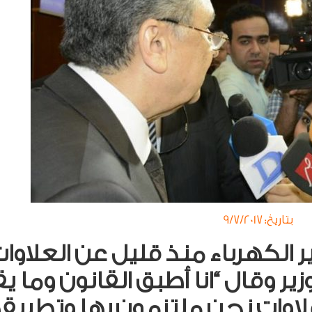
بتاريخ: 9/7/2017
ر الكهرباء منذ قليل عن العلاوا
زير وقال “انا أطبق القانون وما ي
 علاوات نحن ملتزمون بها وتطبيق