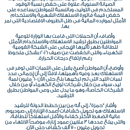
الصيانة السنوية، علاوة على خفض نسبة الوقود
المستخدم فى التوليد، وبالنسبة للمواطن يساعده على
خفض قيمة فاتورة الاستهلاك الشهرية والاستخدام
الأمثل لموارده المالية فى ظل الظروف الاقتصادية التى نمر
بها.
وأضاف، أن الحملات التى قامت بها الوزارة لتوعية
المواطنين بطرق ترشيد الاستهلاك والاستخدام الأمثل
للطاقة ظهر تأثيرها الإيجابى على الشبكة القومية
للكهرباء، والتى انخفضت عن صيف 2016 بشكل ملحوظ
رغم ارتفاع درجات الحرارة.
وأوضح، أن المواطن أصبح يقبل على اللمبات التى توفر فى
الاستهلاك بعد وعيه بأهميتها، لافتًا إلى أن إجمالى عدد
لمبات الليد التى تم تركيبها بلغ حتى الآن 60 مليون لمبة
ليد، سواء من خلال شركات توزيع الكهرباء أو من خلال
الشركات الخاصة، وهو ما يدل على وعى المواطن بطرق
الترشيد.
وأشار “حمزة”، إلى أنه من بين خطط الدولة لترشيد
الاستهلاك هو تحويل كشافات أعمدة الإنارة إلى صوديوم
عالية الضغط الأكثر كفاءة والأقل استهلاكاً للطاقة،
والتى يبلغ عددها 3 ملايين عمود إنارة، موضحاً الانتهاء من
تحويل مليون 700 ألف كشاف حتى الآن.