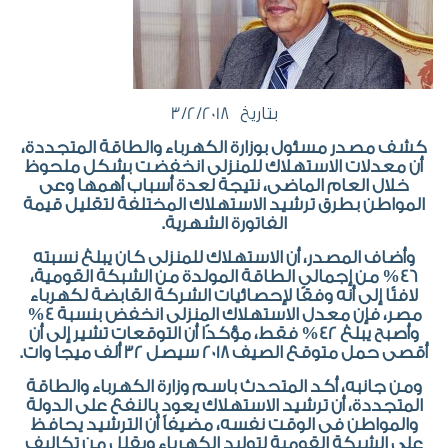
بتاريخ 3/2/2018
كشف مصدر مسئول بوزارة الكهرباء والطاقة المتجددة،
أن معدلات الاستهلاك للمنزلى انخفضت بشكل ملحوظ
خلال العام الماضى، نتيجة لعدة أسباب أهمها وعى
المواطن بطرق ترشيد الاستهلاك المختلفة لتقليل قيمة
الفاتورة الشهرية.
وأضاف المصدر، أن الاستهلاك للمنزلى كان يبلغ نسبته
46% من إجمالى الطاقة المولدة من الشبكة القومية،
لافتًا إلى أنه وفقًا لإحصائيات الشركة القابضة لكهرباء
مصر، فإن معدل الاستهلاك المنزلى انخفض بنسبة 4%
وأصبح يبلغ 42% فقط، مؤكدًا أن التوقعات تشير إلى أن
أقصى حمل متوقع الصيف 2018 سيصل 32 ألف ميجا وات.
ومن جانبه، أكد المتحدث باسم وزارة الكهرباء والطاقة
المتجددة، أن ترشيد الاستهلاك يعود بالنفع على الدولة
والمواطن فى الوقت نفسه، مضيفاً أن الترشيد يحافظ
على الشبكة القومية لتوليد الكهرباء ويقلل من تكاليف