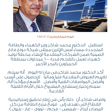
اليوم السابع بتاريخ :25/10/2016
استقبل الدكتور محمد شاكر وزير الكهرباء والطاقة
المتجددة ،مساء أمس الإثنين ممثلى شركة دونج فانج
الصينية ضمن الشركات المتقدمة لإنشاء محطة توليد
كهرباء تعمل بالفحم قدرة 6000 ميجاوات بمنطقة
الحمراوين بالبحر الأحمر .
أكد الدكتور محمد شاكر،فى بيان له اليوم أنه سيتم
تقييم العروض المقدمة فنياً ومالياً للحصول على أنسب
وأفضل المواصفات الفنية وأفضل الأسعار،مؤكدا أنه،
سيتم إختيار إستشارى المشروع خلال الأيام القليلة
القادمة .
واضاف شاكر، أن ذلك يأتى فى إطار تحقيق إستراتيجية
القطاع التى تهدف إلى تنويع مزيج الطاقة من كل
المصادر (رياح – شمسي – فحم – نووي – غاز – بترول ) .