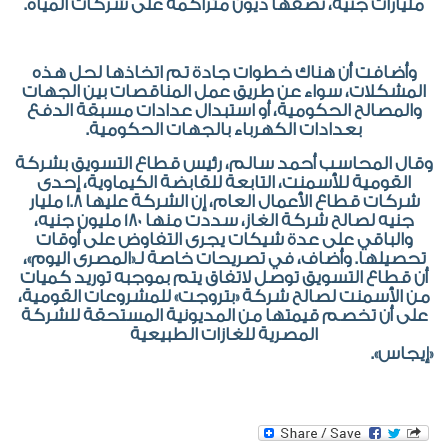
مليارات جنيه، نصفها ديون متراكمة على شركات المياه.
وأضافت أن هناك خطوات جادة تم اتخاذها لحل هذه
المشكلات، سواء عن طريق عمل المناقصات بين الجهات
والمصالح الحكومية، أو استبدال عدادات مسبقة الدفع
بعدادات الكهرباء بالجهات الحكومية.
وقال المحاسب أحمد سالم، رئيس قطاع التسويق بشركة
القومية للأسمنت، التابعة للقابضة الكيماوية، إحدى
شركات قطاع الأعمال العام، إن الشركة عليها 1.8 مليار
جنيه لصالح شركة الغاز، سددت منها 180 مليون جنيه،
والباقي على عدة شيكات يجرى التفاوض على أوقات
تحصيلها. وأضاف، في تصريحات خاصة لـ«المصرى اليوم»،
أن قطاع التسويق توصل لاتفاق يتم بموجبه توريد كميات
من الأسمنت لصالح شركة «بتروجت» للمشروعات القومية،
على أن تخصم قيمتها من المديونية المستحقة للشركة
المصرية للغازات الطبيعية
«إيجا