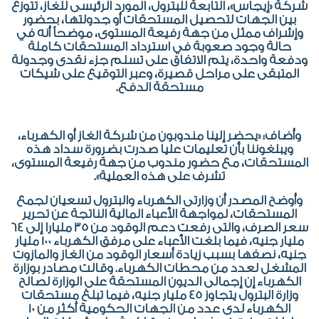
شركة «إيجاس»، التابعة للبترول، المورد الرئيسى للغاز، تتوزع
بين الجهات لتحصيل المستحقات أو جدولتها، بحضور
وإشراف ممثل من جهة رفيعة المستوى، موضحاً أنه في
حالة وجود صعوبة في استرداد المستحقات كاملة
ودفعة واحدة، يتم الاتفاق على تسلم جزء نقدى وجدولة
المتبقى على مراحل قصيرة، وعبر التوقيع على شيكات
مستحقة الدفع.
وأضاف: «يحضر إلينا مندوبون من شركة الغاز أو الكهرباء،
ويبلغوننا بأن تعليمات عليا صدرت بضرورة سداد هذه
المستحقات، مع حضور مندوب من جهة رفيعة المستوى،
تشرف على هذه العملية».
وأوضح المصدر أن وزارتى الكهرباء والبترول تسعيان لجمع
المستحقات، لمواجهة الأعباء المالية الناتجة عن تحرير
سعر الصرف، والتى رفعت دعم الوقود من 35 مليارا إلى 64
مليار جنيه، فيما بلغت الأعباء على مرفق الكهرباء 100 مليار
جنيه، نصفها بسبب زيادة أسعار الوقود من الغاز والمازوت
المشغل لعدد من محطات الكهرباء. وقالت مصادر بوزارة
الكهرباء إن إجمالى الديون المستحقة على الوزارة لصالح
وزارة البترول يتجاوز 45 مليار جنيه، فيما تبلغ مستحقات
الكهرباء لدى عدد من الجهات الحكومية أكثر من 10