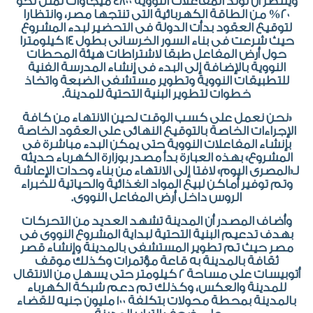
وينتظر أن تولد المفاعلات النووية ٤٨٠٠ ميجاوات تمثل نحو
٢٠% من الطاقة الكهربائية التى تنتجها مصر، وانتظارا
لتوقيع العقود بدأت الدولة فى التحضير لبدء المشروع
حيث شرعت فى بناء السور الخرسانى بطول ١٤ كيلومترا
حول أرض المفاعل طبقا لاشتراطات هيئة المحطات
النووية بالإضافة إلى البدء فى إنشاء المدرسة الفنية
للتطبيقات النووية وتطوير مستشفى الضبعة واتخاذ
خطوات لتطوير البنية التحتية للمدينة.
«نحن نعمل على كسب الوقت لحين الانتهاء من كافة
الإجراءات الخاصة بالتوقيع النهائى على العقود الخاصة
بإنشاء المفاعلات النووية حتى يمكن البدء مباشرة فى
المشروع» بهذه العبارة بدأ مصدر بوزارة الكهرباء حديثه
لـ«المصرى اليوم» لافتا إلى الانتهاء من بناء وحدات الإعاشة
وتم توفير أماكن لبيع المواد الغذائية والحياتية للخبراء
الروس داخل أرض المفاعل النووى.
وأضاف المصدر أن المدينة تشهد العديد من التحركات
بهدف تدعيم البنية التحتية لبداية المشروع النووى فى
مصر حيث تم تطوير المستشفى بالمدينة وإنشاء قصر
ثقافة بالمدينة به قاعة مؤتمرات وكذلك موقف
أتوبيسات على مساحة ٢ كيلومتر حتى يسهل من الانتقال
للمدينة والعكس، وكذلك تم دعم شبكة الكهرباء
بالمدينة بمحطة محولات بتكلفة ١٠٠ مليون جنيه للقضاء