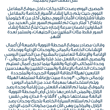
على ضعف التيار بالمدينة.
«المصرى اليوم» رصدت التحركات داخل موقع المفاعل
النووى حيث يتم حاليا إنشاء الأسوار الخاصة بالمفاعل
طبقا لاشتراطات الأمان النووى بطول أكثر من ١٤ كيلومترا
بارتفاع ٦ أمتار حيث تم تقسيم السور على العديد من
المقاولين لضمان سرعة إنجازه حيث تبلغ تكلفة إنشاء
السور فقط مئات الملايين من الجنيهات، وتستمر لعدة
أشهر.
وقالت مصادر بموقع المحطة النووية بالضبعة أن أعمال
الإنشاءات الخاصة بالمبانى والوحدات الإدارية ووحدات
الإقامة والإعاشة للعاملين بالمشروع من الجانبين الروسى
والمصرى انتهت بالفعل منذ فترة والمكونة من حوالى ٢٠
وحدة للمكاتب الإدارية والفنية بينما تجرى أعمال تسليم
الوحدات الخاصة بالإعاشة والمبيت للفنيين والمهندسين
التابعين لهيئة الطاقة النووية الجديدة والمتجددة
بإجمالى حوالى ٣٠ وحدة مبيت وإعاشة تسلمتها الهيئة
ويتم استخدامها بمعرفة عدد من الخبراء الروس
بالموقع، بينما تم الانتهاء الفعلى من إقامة وحدة رصد
الزلازل والمبنى الخاص بها داخل أرض المحطة النووية
البالغة مساحتها حوالى ١٢ ألفا و٨٠٠ فدان، وفى نفس
الوقت تم استلام السيارة الخاصة بتحرك وحدات رصد
الزلازل والبراكين وهى الآن ضمن مكونات الجزء الإدارى