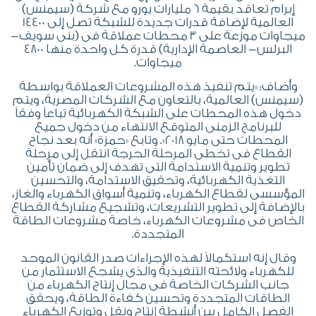
إبرام تعاقد بقيمة 6 مليارات يورو مع شركة (سيمنس)
العالمية لإضافة قدرات جديدة للشبكة تصل إلى 14400
ميجاوات موزعة على 3 محطات عملاقة فى (بنى سويف-
البرلس- العاصمة الإدارية) قدرة كل واحدة منها 4800
ميجاوات.
وأضاف: «يتم تنفيذ هذه المشروعات العملاقة بواسطة
(سيمنس) العالمية، بالتعاون مع الشركات المصرية، ويتم
دخول هذه المحطات على الشبكة الكهربائية تباعاً وفقاً
للبرنامج الزمنى المتوقع الانتهاء من دخول جميع
المحطات حتى مايو 2018». وتابع «حمزة» أنه بعد نجاح
القطاع فى تخطى المرحلة الحرجة انتقل إلى مرحلة
تطوير وتنمية الاستدامة التى تهدف إلى ضمان تأمين
التغذية الكهربائية، وتحقيق الاستدامة، والتحسين
المؤسسى لقطاع الكهرباء، وتنمية أسواق الكهرباء والغاز،
بالإضافة إلى تطوير التشريعات، وتشجيع مشاركة القطاع
الخاص فى مشروعات الكهرباء، خاصة مشروعات الطاقة
المتجددة.
وقال إنه استكمالاً لهذه الإجراءات صدر القانون الموحد
للكهرباء ولائحته التنفيذية والذى يشجع الاستثمار من
جانب الشركات الخاصة فى مجال إنتاج الكهرباء من
الطاقات المتجددة وتحسين كفاءة الطاقة، ويحقق
الفصل الكامل بين أنشطة إنتاج ونقل وتوزيع الكهرباء