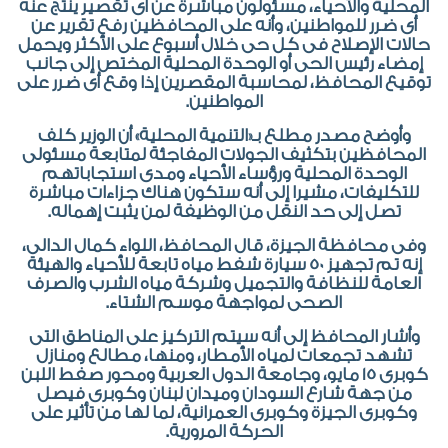
المحلية والأحياء، مسئولون مباشرة عن أى تقصير ينتج عنه
أى ضرر للمواطنين، وأنه على المحافظين رفع تقرير عن
حالات الإصلاح فى كل حى خلال أسبوع على الأكثر ويحمل
إمضاء رئيس الحى أو الوحدة المحلية المختص إلى جانب
توقيع المحافظ، لمحاسبة المقصرين إذا وقع أى ضرر على
المواطنين.
وأوضح مصدر مطلع بـ«التنمية المحلية» أن الوزير كلف
المحافظين بتكثيف الجولات المفاجئة لمتابعة مسئولى
الوحدة المحلية ورؤساء الأحياء ومدى استجاباتهم
للتكليفات، مشيرا إلى أنه ستكون هناك جزاءات مباشرة
تصل إلى حد النقل من الوظيفة لمن يثبت إهماله.
وفى محافظة الجيزة، قال المحافظ، اللواء كمال الدالى،
إنه تم تجهيز 50 سيارة شفط مياه تابعة للأحياء والهيئة
العامة للنظافة والتجميل وشركة مياه الشرب والصرف
الصحى لمواجهة موسم الشتاء.
وأشار المحافظ إلى أنه سيتم التركيز على المناطق التى
تشهد تجمعات لمياه الأمطار، ومنها، مطالع ومنازل
كوبرى 15 مايو، وجامعة الدول العربية ومحور صفط اللبن
من جهة شارع السودان وميدان لبنان وكوبرى فيصل
وكوبرى الجيزة وكوبرى العمرانية، لما لها من تأثير على
الحركة المرورية.