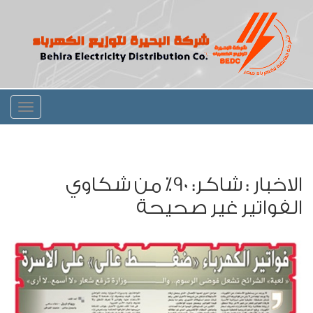
Toggle
igation
الاخبار : شاكر: 90٪ من شكاوي
الفواتير غير صحيحة