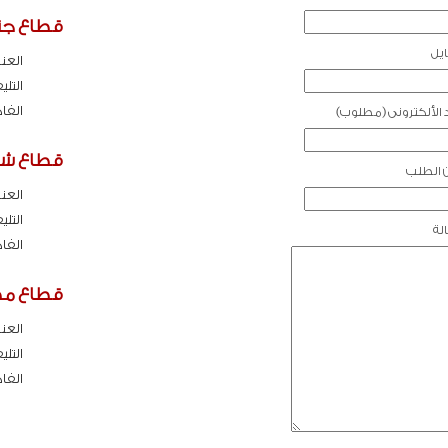
قطاع جنو
ايل
العنو
التلي
الفا
د الألكترونى (مطلوب)
قطاع شما
ن الطلب
العنو
التلي
لة
الفا
قطاع مط
العنو
التلي
الفا