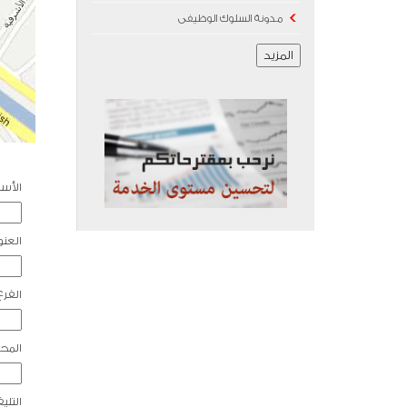
مدونة السلوك الوظيفى
المزيد
الأس
العن
الفر
المح
التل