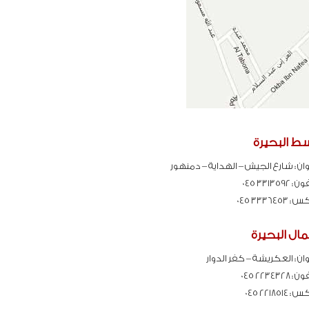
ط البحيرة
ان :
شارع الجيش – الهداية – دمنهور
فون :
3313592 045
كس :
3336453 045
ل البحيرة
ان :
العكريشة – كفر الدوار
فون :
2234328 045
كس :
2218514 045