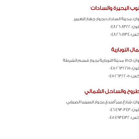
ب البحيرة والسادات
ان :
مدينة السادات بجوار جهاز التعمير
فون :
2608322 048
كس :
2601834 048
ل النوبارية
ان :
ك 71 مدينة النوبارية بجوار قسم الشرطة
فون :
2632215 045
كس :
2632205 045
روح والساحل الشمالي
ان :
شارع عمر أفندي بجوار السينما الصيفي
فون :
4930343 046
كس :
4934132 045