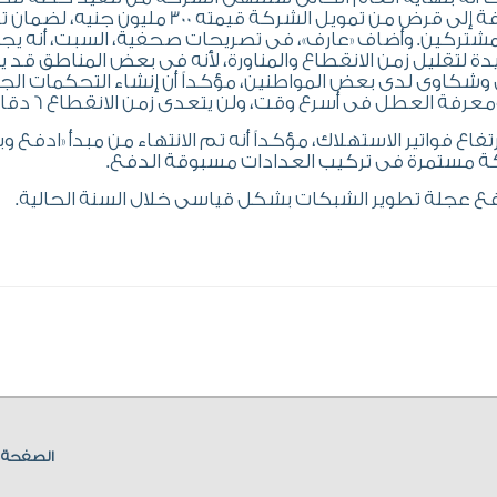
على قرض محلى قيمته 2.7 مليار جنيه، بالإضافة إلى قرض من تمويل الشركة قيمته 300 مليون 
شتركين. وأضاف «عارف»، فى تصريحات صحفية، السبت، أنه يج
راكز تحكم آلية جديدة لتقليل زمن الانقطاع والمناورة، لأنه فى بعض المناطق قد
شكاوى لدى بعض المواطنين، مؤكداً أن إنشاء التحكمات الج
ة العطل فى أسرع وقت، ولن يتعدى زمن الانقطاع 6 دقائق.
 فواتير الاستهلاك، مؤكداً أنه تم الانتهاء من مبدأ «ادفع و
ركة مستمرة فى تركيب العدادات مسبوقة الدفع.
الصفحة ا